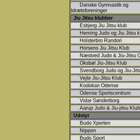
Danske Gymnastik og
Idrætsforeninger
Jiu Jitsu klubber
Esbjerg Jiu Jitsu klub
Herning Judo og Jiu Jitsu k
Holsterbro Randori
Horsens Jiu Jitsu Klub
Næstved Judo & Jiu-Jitsu 
Oksbøl Jiu-Jitsu Klub
Svendborg Judo og Jiu-Jit
Vejle Jiu-Jitsu Klub
Kodokan Odense
Odense Sportscentrum
Vidar Sønderborg
Aarup Judo & Jiu-jitsu Klub
Udstyr
Budo Xperten
Nippon
Budo Sport