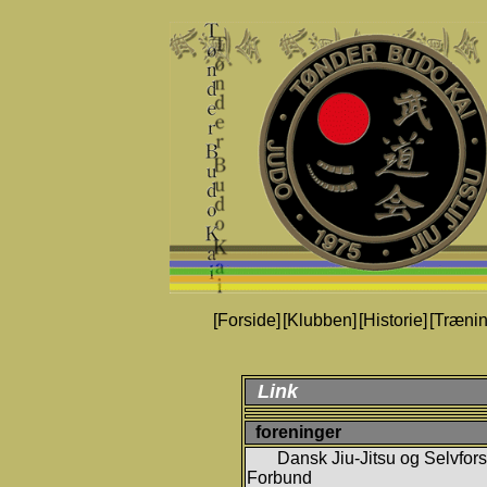
[Forside]
[Klubben]
[Historie]
[Trænin
Link
foreninger
Dansk Jiu-Jitsu og Selvfor
Forbund