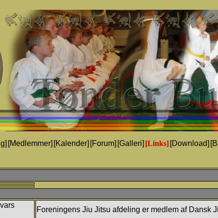
g]
[Medlemmer]
[Kalender]
[Forum]
[Galleri]
[Links]
[Download]
[B
svars
Foreningens Jiu Jitsu afdeling er medlem af Dansk J